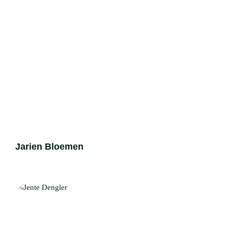
SERVICES
Jarien Bloemen
DOMAINES DE SPÉCIALISATION
ÉQUIPE
HISTOIRES