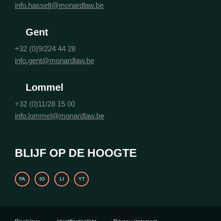
info.hasselt@monardlaw.be
Gent
+32 (0)9/224 44 28
info.gent@monardlaw.be
Lommel
+32 (0)11/28 15 00
info.lommel@monardlaw.be
BLIJF OP DE HOOGTE
FA
IG
LI
YT