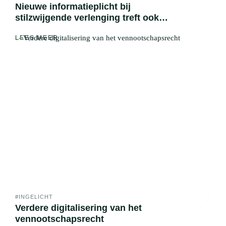
Nieuwe informatieplicht bij
stilzwijgende verlenging treft ook
vastgoedbemiddeling
DIENSTEN
LEES MEER
SPECIALISATIES
TEAM
VERHALEN
WERKEN BIJ
CONTACTEER ONS
NL
#INGELICHT
Verdere digitalisering van het
vennootschapsrecht